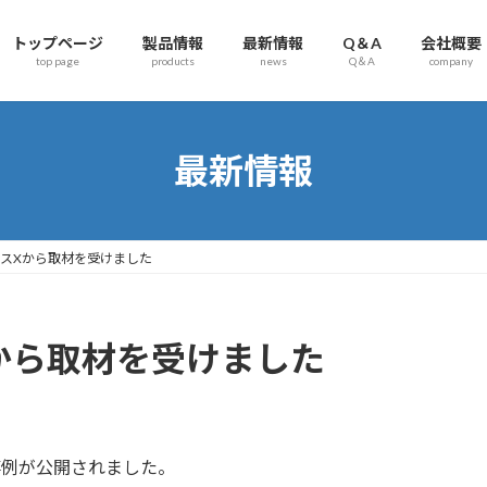
トップページ
製品情報
最新情報
Q＆A
会社概要
top page
products
news
Q＆A
company
最新情報
ネスXから取材を受けました
から取材を受けました
事例が公開されました。