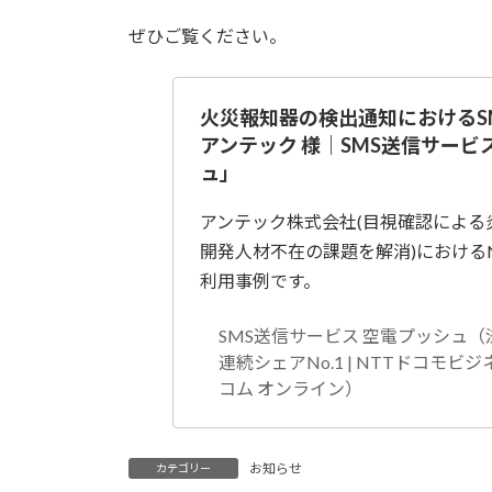
日
時
ぜひご覧ください。
:
火災報知器の検出通知におけるS
アンテック 様｜SMS送信サービ
ュ」
アンテック株式会社(目視確認による
開発人材不在の課題を解消)におけるNT
利用事例です。
SMS送信サービス 空電プッシュ（
連続シェアNo.1 | NTTドコモビ
コム オンライン）
お知らせ
カテゴリー