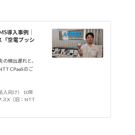
MS導入事例｜
ス「空電プッシ
炎の検出遅れと、
T CPaaSのご
法人向け） 10年
ジネスX（旧：NTT