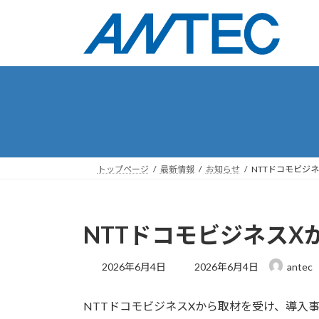
コ
ナ
ン
ビ
テ
ゲ
ン
ー
ツ
シ
へ
ョ
ス
ン
キ
に
ッ
移
プ
動
トップページ
最新情報
お知らせ
NTTドコモビジ
NTTドコモビジネスX
最
2026年6月4日
2026年6月4日
antec
終
更
NTTドコモビジネスXから取材を受け、導入
新