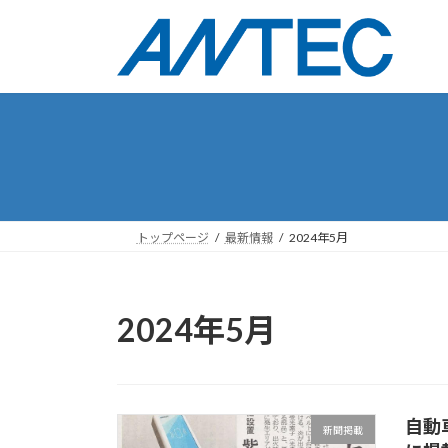
コ
ナ
ン
ビ
テ
ゲ
ン
ー
ツ
シ
へ
ョ
ス
ン
キ
に
ッ
移
プ
動
トップページ
最新情報
2024年5月
2024年5月
自動
新聞掲載