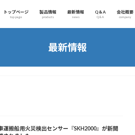
トップページ
製品情報
最新情報
Q＆A
会社概要
top page
products
news
Q＆A
company
最新情報
車運搬船用火災検出センサー『SKH2000』が新聞