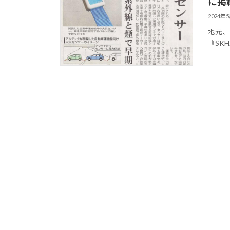
に掲
2024年
地元、
『SK