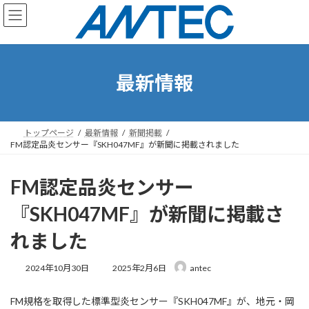
コ
ナ
ン
ビ
テ
ゲ
ン
ー
ツ
シ
へ
ョ
最新情報
ス
ン
キ
に
ッ
移
プ
動
トップページ
最新情報
新聞掲載
FM認定品炎センサー『SKH047MF』が新聞に掲載されました
FM認定品炎センサー
『SKH047MF』が新聞に掲載さ
れました
最
2024年10月30日
2025年2月6日
antec
終
更
FM規格を取得した標準型炎センサー『SKH047MF』が、地元・岡
新