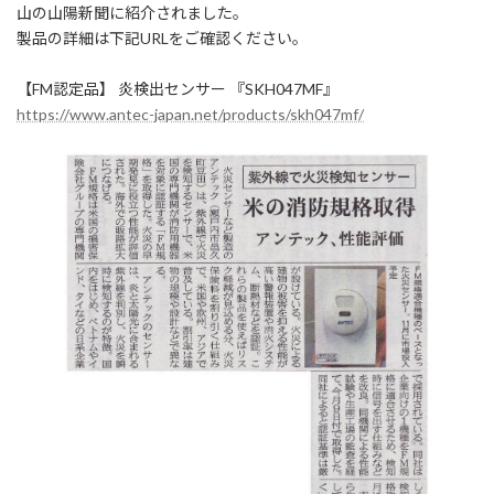
日
山の山陽新聞に紹介されました。
時
製品の詳細は下記URLをご確認ください。
:
【FM認定品】 炎検出センサー 『SKH047MF』
https://www.antec-japan.net/products/skh047mf/